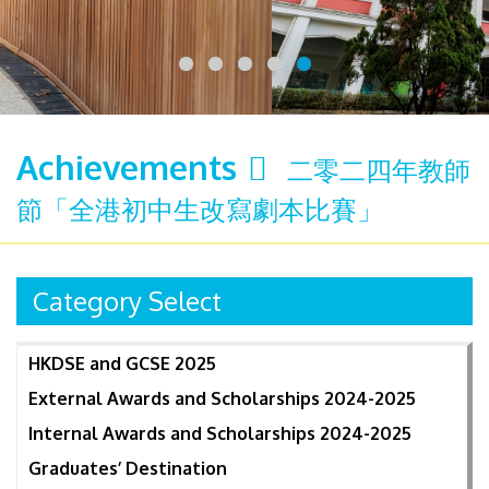
Achievements
二零二四年教師
節「全港初中生改寫劇本比賽」
Category Select
HKDSE and GCSE 2025
External Awards and Scholarships 2024-2025
Internal Awards and Scholarships 2024-2025
Graduates’ Destination